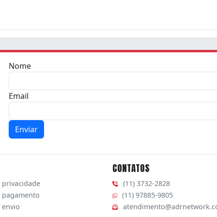
Nome
Email
CONTATOS
e privacidade
(11) 3732-2828
e pagamento
(11) 97885-9805
 envio
atendimento@adrnetwork.c